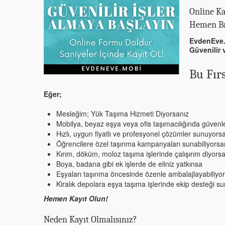
Online Ka
Hemen Ba
EvdenEve.
Güvenilir 
Bu Fır
Eğer;
Mesleğim; Yük Taşıma Hizmeti Diyorsanız
Mobilya, beyaz eşya veya ofis taşımacılığında güvenl
Hızlı, uygun fiyatlı ve profesyonel çözümler sunuyors
Öğrencilere özel taşınma kampanyaları sunabiliyorsa
Kırım, döküm, moloz taşıma işlerinde çalışırım diyors
Boya, badana gibi ek işlerde de eliniz yatkınsa
Eşyaları taşınma öncesinde özenle ambalajlayabiliyo
Kiralık depolara eşya taşıma işlerinde ekip desteği sun
Hemen Kayıt Olun!
Neden Kayıt Olmalısınız?