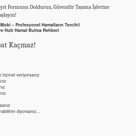
yıt Formunu Doldurun, Güvenilir Taşıma İşlerine
şlayın!
Mobi – Profesyonel Hamalların Tercihi!
ve Hızlı Hamal Bulma Rehberi
sat Kaçmaz!
e hizmet veriyorsanız
anız
nız
anız
rsanız
abilirim diyorsanız...